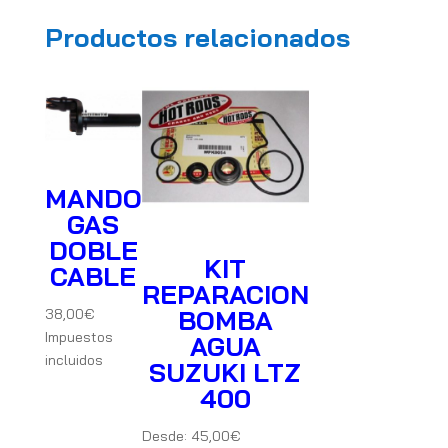
Productos relacionados
MANDO
GAS
DOBLE
KIT
CABLE
REPARACION
BOMBA
38,00
€
Impuestos
AGUA
incluidos
SUZUKI LTZ
400
Desde:
45,00
€