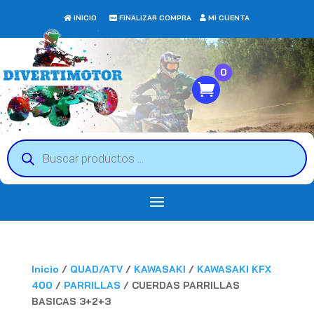
INICIO
FINALIZAR COMPRA
MI CUENTA
0
Búsqueda
de
productos
Inicio
/
QUAD/ATV
/
KAWASAKI
/
KAWASAKI KFX
400
/
PARRILLAS
/ CUERDAS PARRILLAS
BASICAS 3+2+3