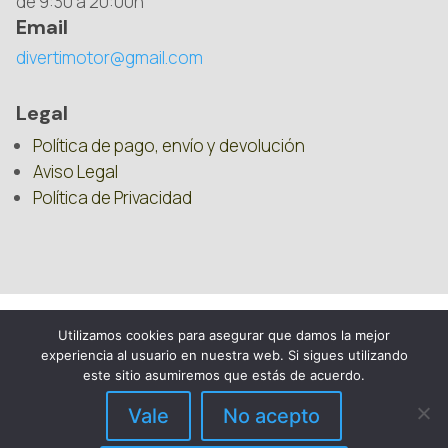
de 9:30 a 20:00h
Email
divertimotor@gmail.com
Legal
Política de pago, envío y devolución
Aviso Legal
Política de Privacidad
Utilizamos cookies para asegurar que damos la mejor
experiencia al usuario en nuestra web. Si sigues utilizando
este sitio asumiremos que estás de acuerdo.
Vale
No acepto
DIVERTIMOTOR – 2025 – REPUESTOS PARA
QUADS