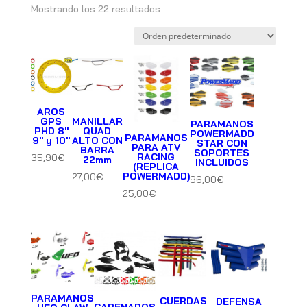
Mostrando los 22 resultados
AROS
GPS
MANILLAR
PARAMANOS
PHD 8″
QUAD
POWERMADD
PARAMANOS
9″ y 10″
ALTO CON
STAR CON
PARA ATV
BARRA
SOPORTES
RACING
35,90
€
22mm
INCLUIDOS
(REPLICA
POWERMADD)
27,00
€
96,00
€
25,00
€
PARAMANOS
CUERDAS
DEFENSA