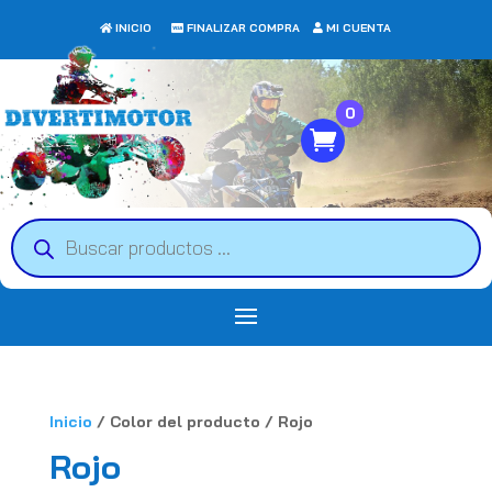
INICIO
FINALIZAR COMPRA
MI CUENTA
0
Búsqueda
de
productos
Inicio
/ Color del producto / Rojo
Rojo