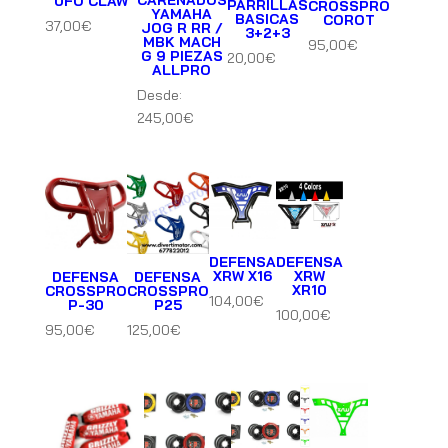
CARENADOS
UFO CLAW
PARRILLAS
CROSSPRO
YAMAHA
BASICAS
COROT
37,00
€
JOG R RR /
3+2+3
MBK MACH
95,00
€
G 9 PIEZAS
20,00
€
ALLPRO
Desde:
245,00
€
DEFENSA
DEFENSA
XRW X16
XRW
DEFENSA
DEFENSA
XR10
CROSSPRO
CROSSPRO
104,00
€
P-30
P25
100,00
€
95,00
€
125,00
€