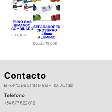
PUÑO GAS
BIMANDO
SEPARADORES
COMBINADO
CROSSPRO
45mm
330,00
€
ALUMINIO
Desde:
75,00
€
Contacto
El Puerto De Santa María – 11500 Cádiz
Teléfono
+34 677 822 012