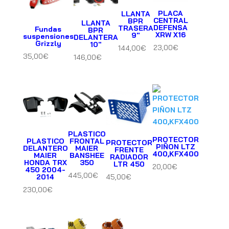
PLACA
LLANTA
CENTRAL
BPR
LLANTA
DEFENSA
TRASERA
Fundas
BPR
XRW X16
9″
suspensiones
DELANTERA
Grizzly
10″
23,00
€
144,00
€
35,00
€
146,00
€
PLASTICO
PROTECTOR
PLASTICO
FRONTAL
PROTECTOR
PIÑON LTZ
DELANTERO
MAIER
FRENTE
400,KFX400
MAIER
BANSHEE
RADIADOR
HONDA TRX
350
LTR 450
20,00
€
450 2004-
445,00
€
2014
45,00
€
230,00
€