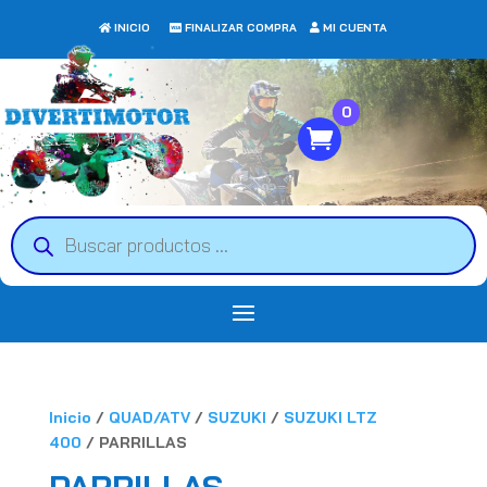
INICIO
FINALIZAR COMPRA
MI CUENTA
0
Búsqueda
de
productos
Inicio
/
QUAD/ATV
/
SUZUKI
/
SUZUKI LTZ
400
/ PARRILLAS