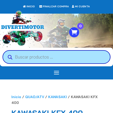
INICIO
FINALIZAR COMPRA
MI CUENTA
0
Búsqueda
de
productos
Inicio
/
QUAD/ATV
/
KAWASAKI
/ KAWASAKI KFX
400