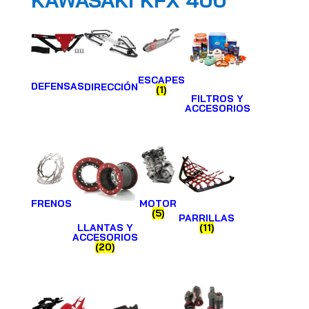
KAWASAKI KFX 400
ESCAPES
DEFENSAS
DIRECCIÓN
(1)
FILTROS Y
ACCESORIOS
FRENOS
MOTOR
(5)
PARRILLAS
LLANTAS Y
(11)
ACCESORIOS
(20)