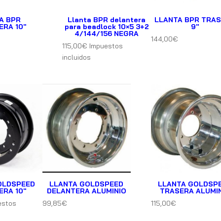
A BPR
Llanta BPR delantera
LLANTA BPR TRA
ERA 10″
para beadlock 10×5 3+2
9″
4/144/156 NEGRA
144,00
€
115,00
€
Impuestos
incluidos
OLDSPEED
LLANTA GOLDSPEED
LLANTA GOLDSP
ERA 10″
DELANTERA ALUMINIO
TRASERA ALUMI
estos
99,85
€
115,00
€