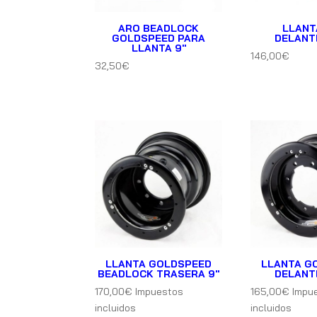
ARO BEADLOCK
LLANT
GOLDSPEED PARA
DELANT
LLANTA 9″
146,00
€
32,50
€
LLANTA GOLDSPEED
LLANTA G
BEADLOCK TRASERA 9″
DELANT
170,00
€
Impuestos
165,00
€
Impu
incluidos
incluidos