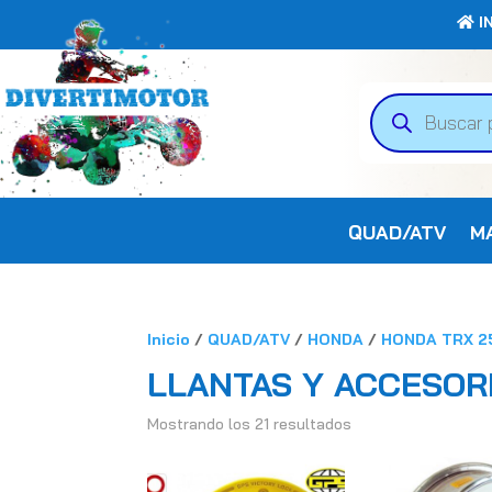
IN
Búsqueda
de
productos
QUAD/ATV
M
Inicio
/
QUAD/ATV
/
HONDA
/
HONDA TRX 2
LLANTAS Y ACCESOR
Mostrando los 21 resultados