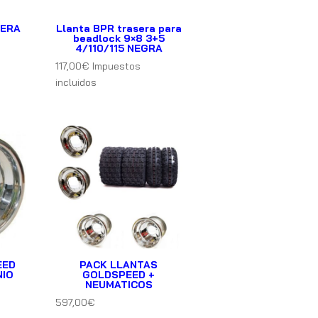
SERA
Llanta BPR trasera para
beadlock 9×8 3+5
4/110/115 NEGRA
117,00
€
Impuestos
incluidos
EED
PACK LLANTAS
NIO
GOLDSPEED +
NEUMATICOS
597,00
€