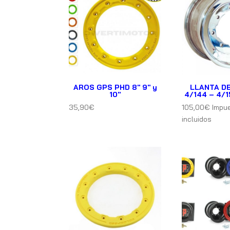
AROS GPS PHD 8″ 9″ y
LLANTA D
10″
4/144 – 4/1
35,90
€
105,00
€
Impu
incluidos