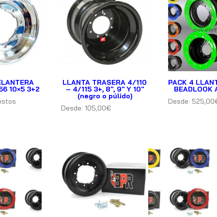
ELANTERA
LLANTA TRASERA 4/110
PACK 4 LLAN
56 10×5 3+2
– 4/115 3+, 8″, 9″ Y 10″
BEADLOOK 
(negro o púlido)
estos
Desde:
525,00
Desde:
105,00
€