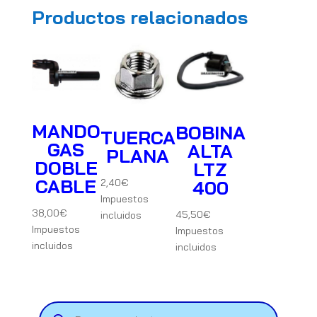
Productos relacionados
MANDO
BOBINA
TUERCA
GAS
ALTA
PLANA
DOBLE
LTZ
CABLE
2,40
€
400
Impuestos
38,00
€
45,50
€
incluidos
Impuestos
Impuestos
incluidos
incluidos
Búsqueda
de