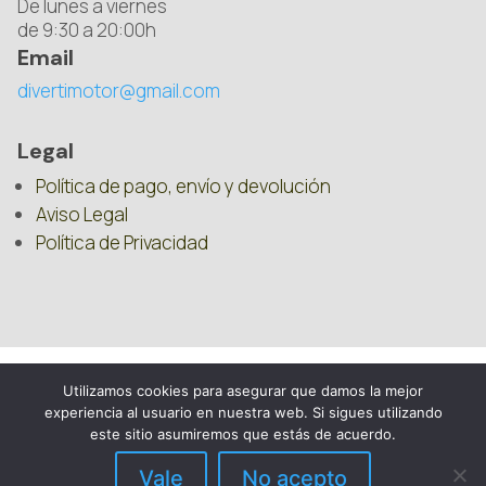
De lunes a viernes
de 9:30 a 20:00h
Email
divertimotor@gmail.com
Legal
Política de pago, envío y devolución
Aviso Legal
Política de Privacidad
Utilizamos cookies para asegurar que damos la mejor
experiencia al usuario en nuestra web. Si sigues utilizando
este sitio asumiremos que estás de acuerdo.
Vale
No acepto
DIVERTIMOTOR – 2025 – REPUESTOS PARA