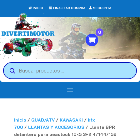
INICIO
FINALIZAR COMPRA
MI CUENTA
0
Búsqueda
de
productos
Inicio
/
QUAD/ATV
/
KAWASAKI
/
kfx
700
/
LLANTAS Y ACCESORIOS
/ Llanta BPR
delantera para beadlock 10×5 3+2 4/144/156