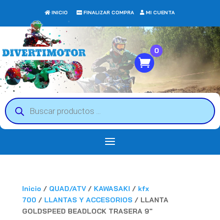
INICIO
FINALIZAR COMPRA
MI CUENTA
0
Búsqueda
de
productos
Inicio
/
QUAD/ATV
/
KAWASAKI
/
kfx
700
/
LLANTAS Y ACCESORIOS
/ LLANTA
GOLDSPEED BEADLOCK TRASERA 9″