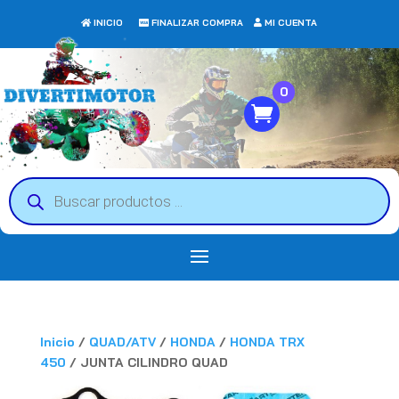
INICIO
FINALIZAR COMPRA
MI CUENTA
0
Búsqueda
de
productos
Inicio
/
QUAD/ATV
/
HONDA
/
HONDA TRX
450
/ JUNTA CILINDRO QUAD