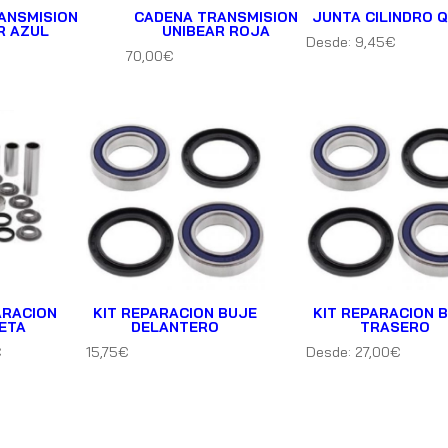
ANSMISION
CADENA TRANSMISION
JUNTA CILINDRO 
R AZUL
UNIBEAR ROJA
Desde:
9,45
€
70,00
€
ARACION
KIT REPARACION BUJE
KIT REPARACION 
LETA
DELANTERO
TRASERO
€
15,75
€
Desde:
27,00
€