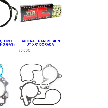
S TIPO
CADENA TRANSMISION
UÑO GAS)
JT XR1 DORADA
70,00
€