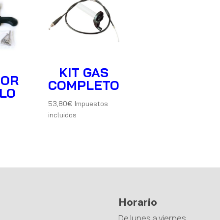
KIT GAS
DOR
COMPLETO
LLO
53,80
€
Impuestos
incluidos
Horario
De lunes a viernes