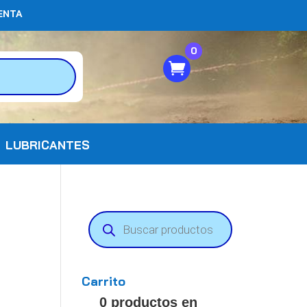
ENTA
0
LUBRICANTES
Búsqueda
de
productos
a
Carrito
0 productos en