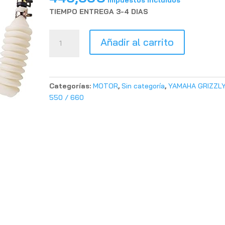
Impuestos incluidos
TIEMPO ENTREGA 3-4 DIAS
Diferencial
Añadir al carrito
trasero
para
Yamaha
Grizzly
Categorías:
MOTOR
,
Sin categoría
,
YAMAHA GRIZZL
660
550 / 660
cantidad