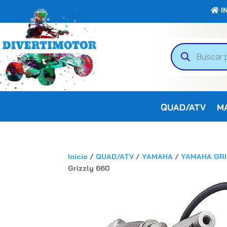
IN
Búsqueda
de
productos
QUAD/ATV
M
Inicio
/
QUAD/ATV
/
YAMAHA
/
YAMAHA GRI
Grizzly 660