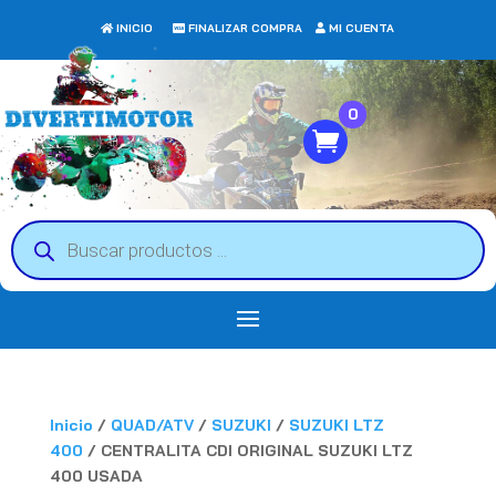
INICIO
FINALIZAR COMPRA
MI CUENTA
0
Búsqueda
de
productos
Inicio
/
QUAD/ATV
/
SUZUKI
/
SUZUKI LTZ
400
/ CENTRALITA CDI ORIGINAL SUZUKI LTZ
400 USADA