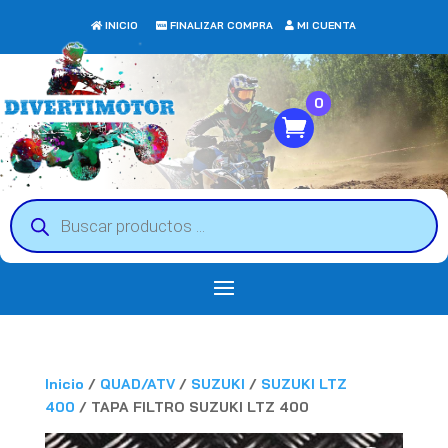
INICIO
FINALIZAR COMPRA
MI CUENTA
0
Búsqueda
de
productos
Inicio
/
QUAD/ATV
/
SUZUKI
/
SUZUKI LTZ
400
/ TAPA FILTRO SUZUKI LTZ 400