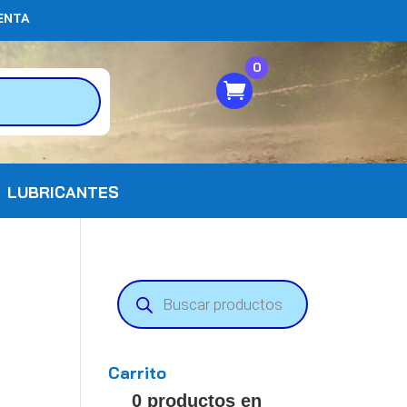
ENTA
0
LUBRICANTES
Búsqueda
de
productos
Carrito
0 productos en