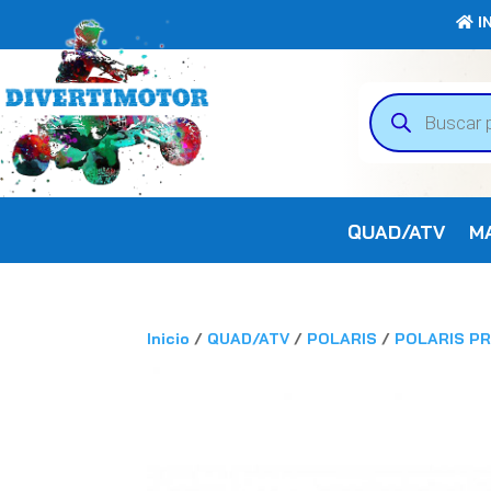
IN
Búsqueda
de
productos
QUAD/ATV
M
Inicio
/
QUAD/ATV
/
POLARIS
/
POLARIS P