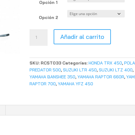
Opción 1
Opción 2
ASA
Añadir al carrito
TIPO
ORIGEN
cantidad
SKU:
RCST033
Categorías:
HONDA TRX 450
,
POLA
PREDATOR 500
,
SUZUKI LTR 450
,
SUZUKI LTZ 400
,
YAMAHA BANSHEE 350
,
YAMAHA RAPTOR 660R
,
YAM
RAPTOR 700
,
YAMAHA YFZ 450