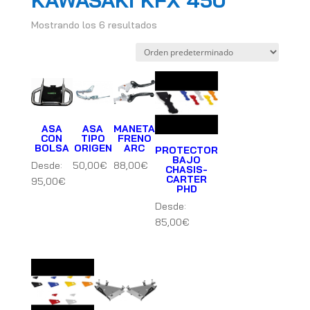
KAWASAKI KFX 450
Mostrando los 6 resultados
ASA
ASA
MANETA
CON
TIPO
FRENO
BOLSA
ORIGEN
ARC
PROTECTOR
BAJO
Desde:
50,00
€
88,00
€
CHASIS-
CARTER
95,00
€
PHD
Desde:
85,00
€