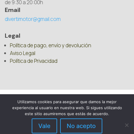
de 9:30 a 20:00h
Email
divertimotor@gmail.com
Legal
Política de pago, envío y devolución
Aviso Legal
Política de Privacidad
Utilizamos cookies para asegurar que damos la mejor
experiencia al usuario en nuestra web. Si sigues utilizando
este sitio asumiremos que estás de acuerdo.
Vale
No acepto
DIVERTIMOTOR – 2025 – REPUESTOS PARA