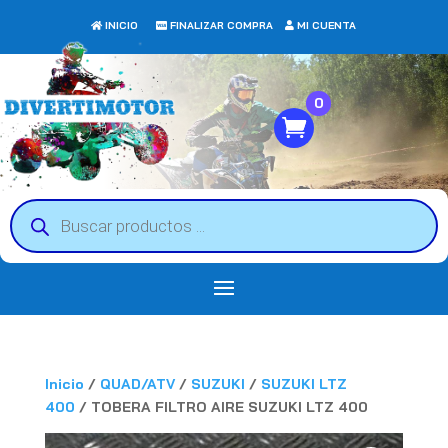
INICIO
FINALIZAR COMPRA
MI CUENTA
0
Búsqueda
de
productos
Inicio
/
QUAD/ATV
/
SUZUKI
/
SUZUKI LTZ
400
/ TOBERA FILTRO AIRE SUZUKI LTZ 400