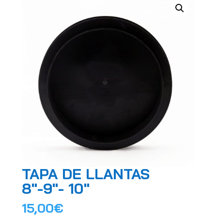
TAPA DE LLANTAS
8″-9″- 10″
15,00
€