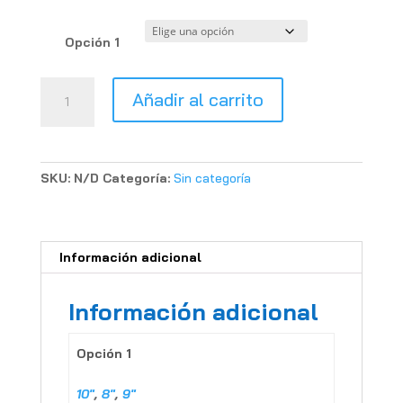
Opción 1
TAPA
Añadir al carrito
DE
LLANTAS
8"-9"-
10"
SKU:
N/D
Categoría:
Sin categoría
cantidad
Información adicional
Información adicional
Opción 1
10"
,
8"
,
9"