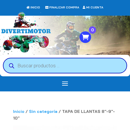
INICIO
FINALIZAR COMPRA
MI CUENTA
0
Búsqueda
de
productos
Inicio
/
Sin categoría
/ TAPA DE LLANTAS 8″-9″-
10″