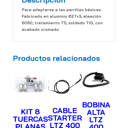
Para adaptarse a las parrillas básicas .
Fabricado en aluminio Ø27×3, aleación
6060, tratamiento T5, soldado TIG, con
acabado cromado
Productos relacionados
BOBINA
CABLE
KIT 8
ALTA
STARTER
TUERCAS
LTZ
LTZ 400
PLANAS
400