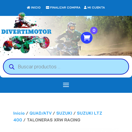
INICIO
FINALIZAR COMPRA
MI CUENTA
0
Búsqueda
de
productos
Inicio
/
QUAD/ATV
/
SUZUKI
/
SUZUKI LTZ
400
/ TALONERAS XRW RACING