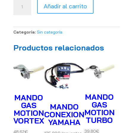
RETENES
Añadir al carrito
VALVULAS
HONDA
TRX
400
Categoría:
Sin categoría
(4UNIDADES)
cantidad
Productos relacionados
MANDO
MANDO
GAS
GAS
MANDO
MOTION
MOTION
CONEXION
TURBO
VORTEX
YAMAHA
39,80
€
48,62
€