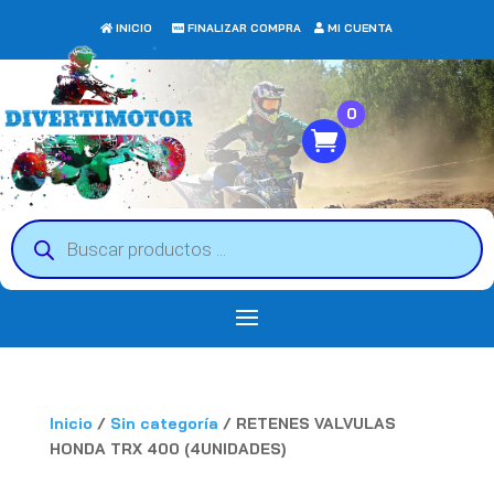
INICIO
FINALIZAR COMPRA
MI CUENTA
0
Búsqueda
de
productos
Inicio
/
Sin categoría
/ RETENES VALVULAS
HONDA TRX 400 (4UNIDADES)