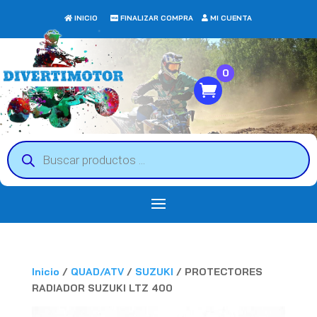
INICIO
FINALIZAR COMPRA
MI CUENTA
0
Búsqueda
de
productos
Inicio
/
QUAD/ATV
/
SUZUKI
/ PROTECTORES
RADIADOR SUZUKI LTZ 400