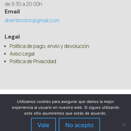
de 9:30 a 20:00h
Email
divertimotor@gmail.com
Legal
Política de pago, envío y devolución
Aviso Legal
Política de Privacidad
Utilizamos cookies para asegurar que damos la mejor
experiencia al usuario en nuestra web. Si sigues utilizando
este sitio asumiremos que estás de acuerdo.
Vale
No acepto
DIVERTIMOTOR – 2025 – REPUESTOS PARA