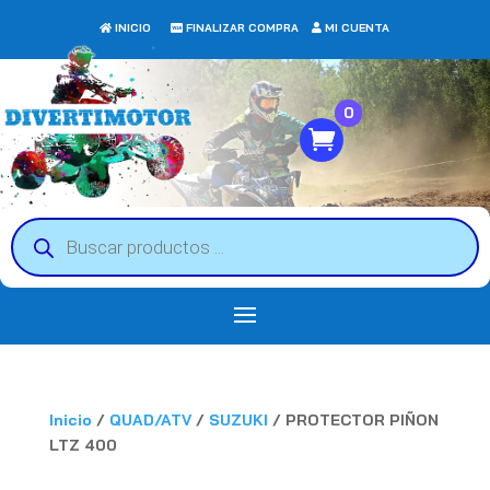
INICIO
FINALIZAR COMPRA
MI CUENTA
0
Búsqueda
de
productos
Inicio
/
QUAD/ATV
/
SUZUKI
/ PROTECTOR PIÑON
LTZ 400