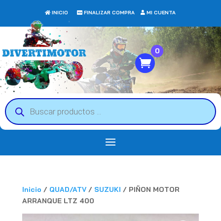
INICIO
FINALIZAR COMPRA
MI CUENTA
0
Búsqueda
de
productos
Inicio
/
QUAD/ATV
/
SUZUKI
/ PIÑON MOTOR
ARRANQUE LTZ 400