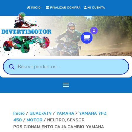
INICIO
FINALIZAR COMPRA
MI CUENTA
0
Búsqueda
de
productos
Inicio
/
QUAD/ATV
/
YAMAHA
/
YAMAHA YFZ
450
/
MOTOR
/ NEUTRO, SENSOR
POSICIONAMIENTO CAJA CAMBIO-YAMAHA