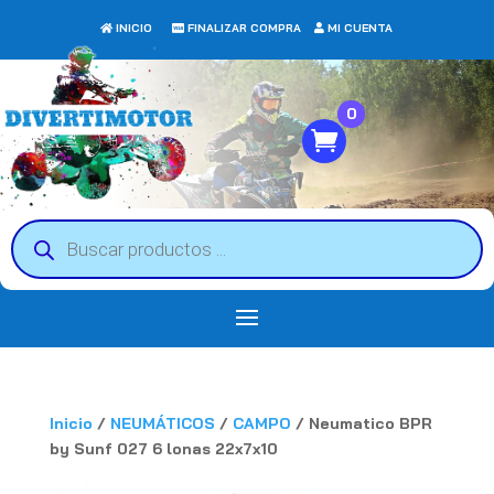
INICIO
FINALIZAR COMPRA
MI CUENTA
0
Búsqueda
de
productos
Inicio
/
NEUMÁTICOS
/
CAMPO
/ Neumatico BPR
by Sunf 027 6 lonas 22x7x10