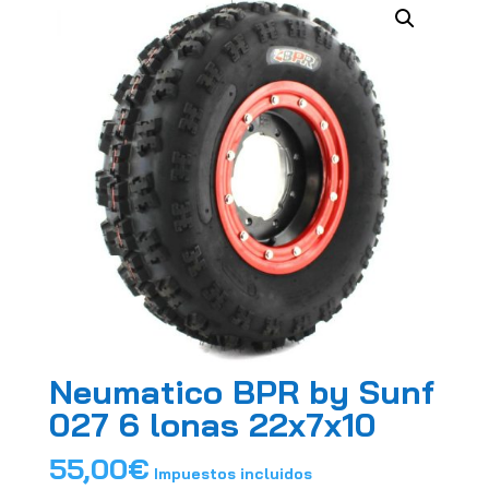
Neumatico BPR by Sunf
027 6 lonas 22x7x10
55,00
€
Impuestos incluidos