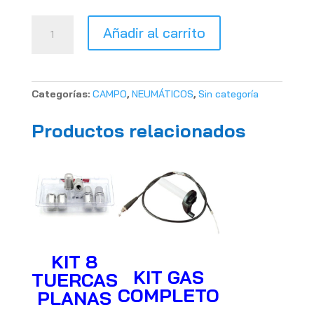
Neumatico
Añadir al carrito
BPR
by
Sunf
027
Categorías:
CAMPO
,
NEUMÁTICOS
,
Sin categoría
6
lonas
Productos relacionados
22x7x10
cantidad
KIT 8
KIT GAS
TUERCAS
COMPLETO
PLANAS