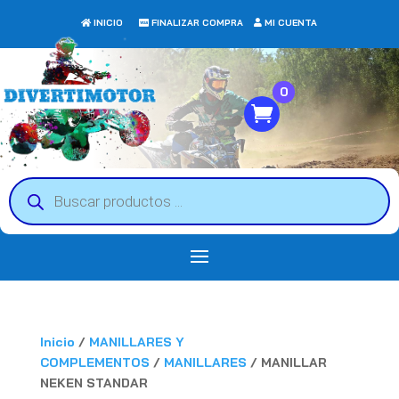
INICIO
FINALIZAR COMPRA
MI CUENTA
0
Búsqueda
de
productos
Inicio
/
MANILLARES Y
COMPLEMENTOS
/
MANILLARES
/ MANILLAR
NEKEN STANDAR