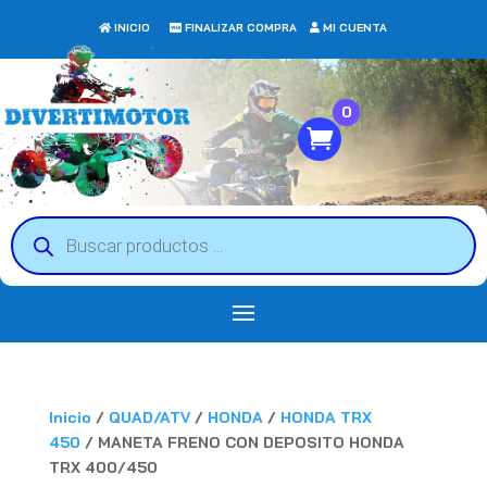
INICIO
FINALIZAR COMPRA
MI CUENTA
0
Búsqueda
de
productos
Inicio
/
QUAD/ATV
/
HONDA
/
HONDA TRX
450
/ MANETA FRENO CON DEPOSITO HONDA
TRX 400/450