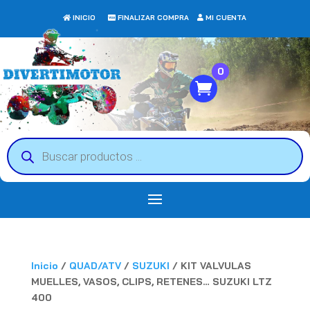
INICIO
FINALIZAR COMPRA
MI CUENTA
0
Búsqueda
de
productos
Inicio
/
QUAD/ATV
/
SUZUKI
/ KIT VALVULAS
MUELLES, VASOS, CLIPS, RETENES… SUZUKI LTZ
400