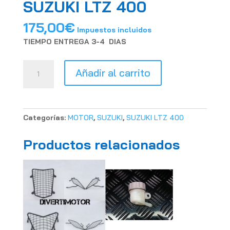
SUZUKI LTZ 400
175,00
€
Impuestos incluidos
TIEMPO ENTREGA 3-4 DIAS
KIT
Añadir al carrito
VALVULAS
MUELLES,
VASOS,
CLIPS,
Categorías:
MOTOR
,
SUZUKI
,
SUZUKI LTZ 400
RETENES...
SUZUKI
Productos relacionados
LTZ
400
cantidad