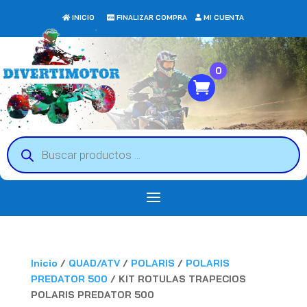
INICIO
FINALIZAR COMPRA
MI CUENTA
0
Búsqueda
de
productos
Inicio
/
QUAD/ATV
/
POLARIS
/
POLARIS
PREDATOR 500
/ KIT ROTULAS TRAPECIOS
POLARIS PREDATOR 500