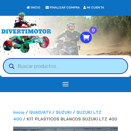
INICIO
FINALIZAR COMPRA
MI CUENTA
0
Búsqueda
de
productos
Inicio
/
QUAD/ATV
/
SUZUKI
/
SUZUKI LTZ
400
/ KIT PLASTICOS BLANCOS SUZUKI LTZ 400