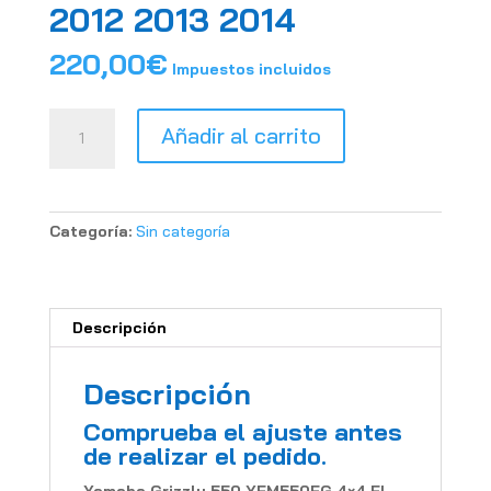
2012 2013 2014
220,00
€
Impuestos incluidos
KIT
Añadir al carrito
PALIERES
Yamaha
Grizzly
550/700
Categoría:
Sin categoría
2007
2008
2009
2010
Descripción
2011
2012
Descripción
2013
2014
Comprueba el ajuste antes
cantidad
de realizar el pedido.
Yamaha Grizzly 550 YFM550FG 4×4 FI