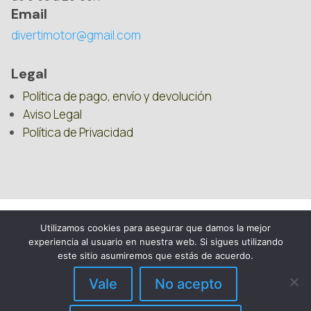
Email
divertimotor@gmail.com
Legal
Política de pago, envío y devolución
Aviso Legal
Política de Privacidad
Utilizamos cookies para asegurar que damos la mejor
experiencia al usuario en nuestra web. Si sigues utilizando
este sitio asumiremos que estás de acuerdo.
Vale
No acepto
DIVERTIMOTOR – 2025 – REPUESTOS PARA
QUADS