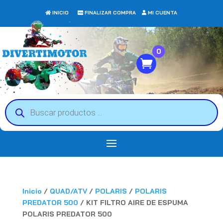
INICIO
FINALIZAR COMPRA
MI CUENTA
0
Búsqueda
de
productos
Inicio
/
QUAD/ATV
/
POLARIS
/
POLARIS
PREDATOR 500
/ KIT FILTRO AIRE DE ESPUMA
POLARIS PREDATOR 500