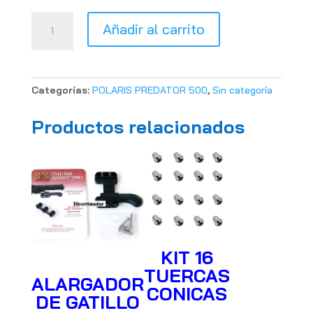
KIT
Añadir al carrito
FILTRO
AIRE
DE
ESPUMA
Categorías:
POLARIS PREDATOR 500
,
Sin categoría
POLARIS
PREDATOR
Productos relacionados
500
cantidad
KIT 16
TUERCAS
ALARGADOR
CONICAS
DE GATILLO