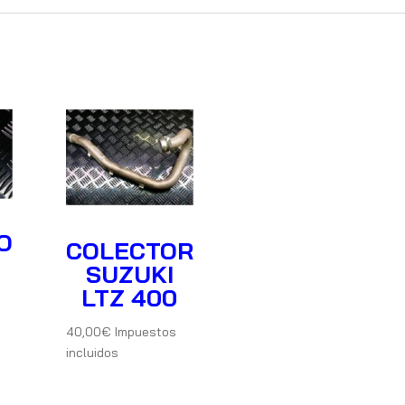
O
COLECTOR
O
SUZUKI
LTZ 400
0
40,00
€
Impuestos
incluidos