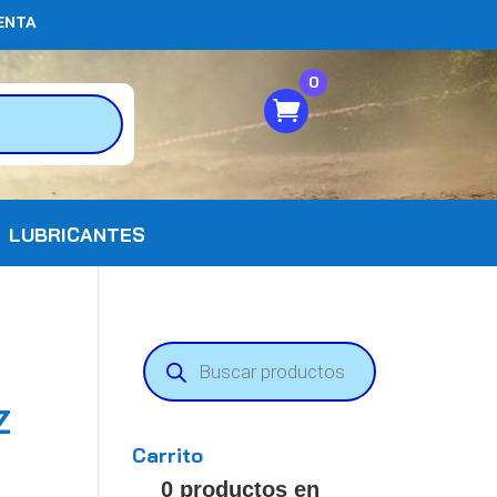
ENTA
0
LUBRICANTES
Búsqueda
de
productos
Z
Carrito
0 productos en