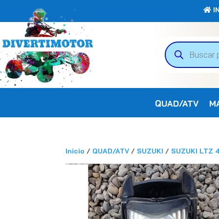
IN
Búsqueda
de
productos
QUAD/ATV
M
Inicio
/
QUAD/ATV
/
SUZUKI
/
SUZUKI LTZ 