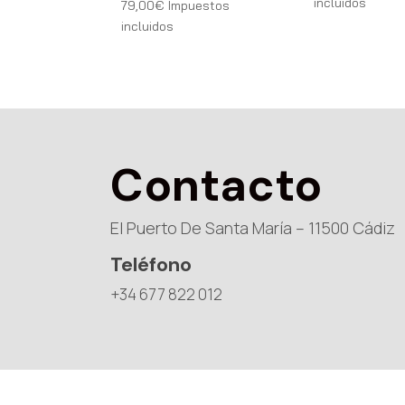
incluidos
79,00
€
Impuestos
incluidos
Contacto
El Puerto De Santa María – 11500 Cádiz
Teléfono
+34 677 822 012