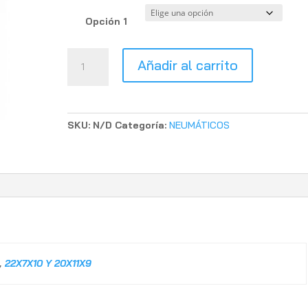
Opción 1
COMBO
Añadir al carrito
MAXXIS
RAZR
2
cantidad
SKU:
N/D
Categoría:
NEUMÁTICOS
,
22X7X10 Y 20X11X9