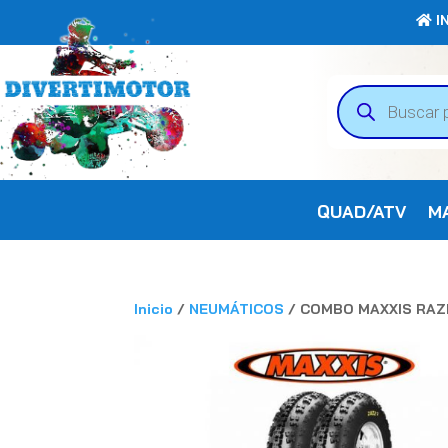
IN
Búsqueda
de
productos
QUAD/ATV
M
Inicio
/
NEUMÁTICOS
/ COMBO MAXXIS RAZ