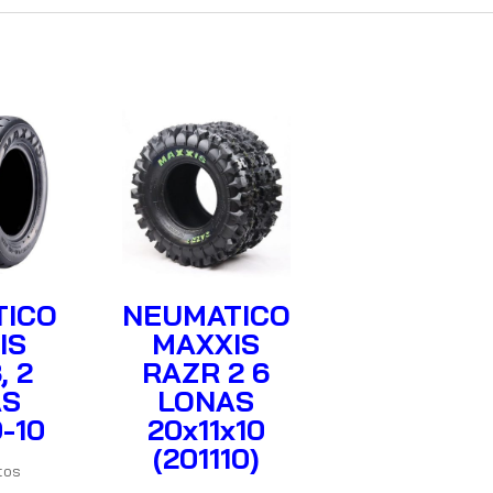
TICO
NEUMATICO
IS
MAXXIS
, 2
RAZR 2 6
AS
LONAS
-10
20x11x10
(201110)
tos