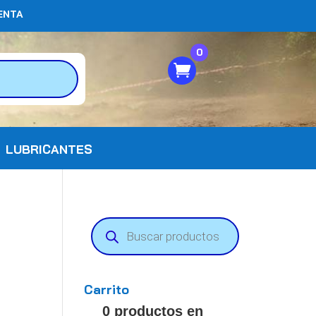
ENTA
0
LUBRICANTES
Búsqueda
de
productos
Carrito
0 productos en