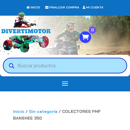
INICIO
FINALIZAR COMPRA
MI CUENTA
0
Búsqueda
de
productos
Inicio
/
Sin categoría
/ COLECTORES FMF
BANSHEE 350