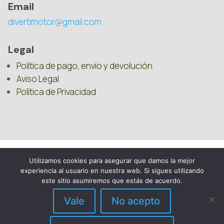
Email
divertimotor@gmail.com
Legal
Política de pago, envío y devolución
Aviso Legal
Política de Privacidad
Utilizamos cookies para asegurar que damos la mejor
experiencia al usuario en nuestra web. Si sigues utilizando
este sitio asumiremos que estás de acuerdo.
Vale
No acepto
DIVERTIMOTOR – 2025 – REPUESTOS PARA
QUADS