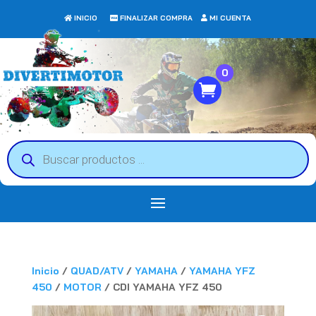
INICIO
FINALIZAR COMPRA
MI CUENTA
0
Búsqueda
de
productos
Inicio
/
QUAD/ATV
/
YAMAHA
/
YAMAHA YFZ
450
/
MOTOR
/ CDI YAMAHA YFZ 450