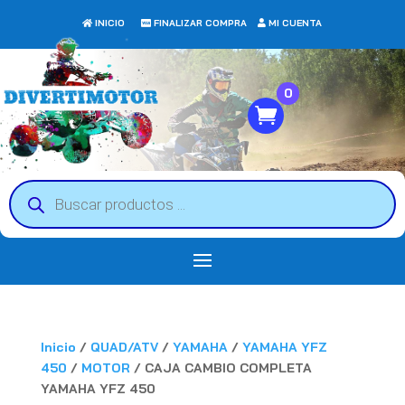
INICIO
FINALIZAR COMPRA
MI CUENTA
0
Búsqueda
de
productos
Inicio
/
QUAD/ATV
/
YAMAHA
/
YAMAHA YFZ
450
/
MOTOR
/ CAJA CAMBIO COMPLETA
YAMAHA YFZ 450