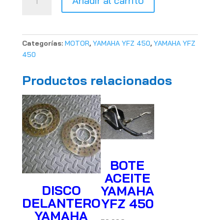
Añadir al carrito
DISTRIBUCION
YAMAHA
YFZ
450
Categorías:
MOTOR
,
YAMAHA YFZ 450
,
YAMAHA YFZ
(USADA)
450
cantidad
Productos relacionados
BOTE
ACEITE
DISCO
YAMAHA
DELANTERO
YFZ 450
YAMAHA