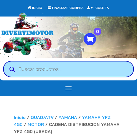
INICIO
FINALIZAR COMPRA
MI CUENTA
0
Búsqueda
de
productos
Inicio
/
QUAD/ATV
/
YAMAHA
/
YAMAHA YFZ
450
/
MOTOR
/ CADENA DISTRIBUCION YAMAHA
YFZ 450 (USADA)