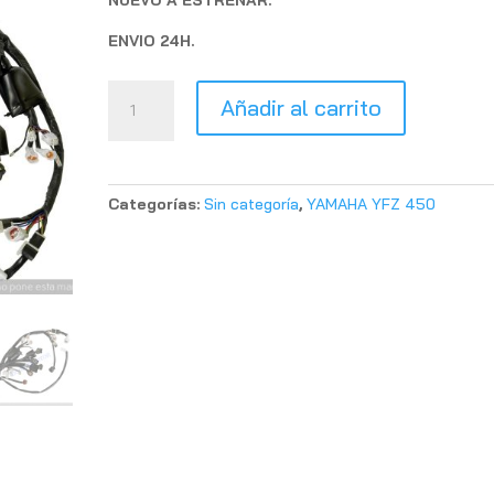
NUEVO A ESTRENAR.
ENVIO 24H.
CABLEADO
Añadir al carrito
YAMAHA
YFZ
450
2006-
Categorías:
Sin categoría
,
YAMAHA YFZ 450
2009
NUEVO
cantidad