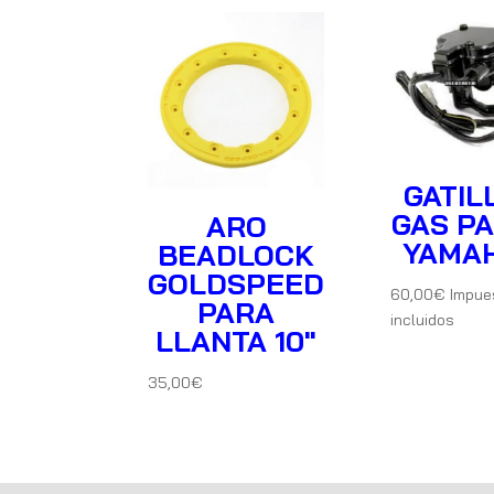
GATIL
GAS P
ARO
YAMA
BEADLOCK
GOLDSPEED
60,00
€
Impue
PARA
incluidos
LLANTA 10″
35,00
€