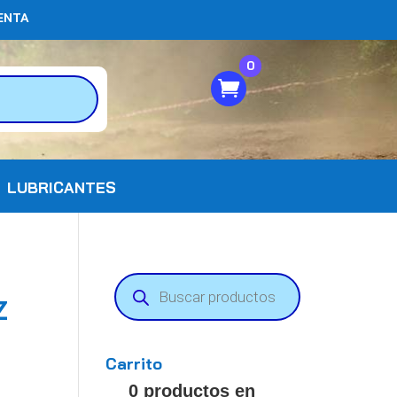
ENTA
0
LUBRICANTES
Búsqueda
de
Z
productos
Carrito
0 productos en