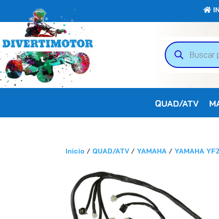
IN
Búsqueda
de
productos
QUAD/ATV
M
Inicio
/
QUAD/ATV
/
YAMAHA
/
YAMAHA YF