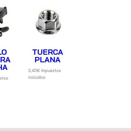
LO
TUERCA
ARA
PLANA
HA
2,40
€
Impuestos
incluidos
stos