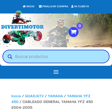
INICIO
FINALIZAR COMPRA
MI CUENTA
0
Búsqueda
de
productos
Inicio
/
QUAD/ATV
/
YAMAHA
/
YAMAHA YFZ
450
/ CABLEADO GENERAL YAMAHA YFZ 450
2004-2005