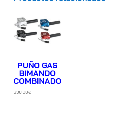
cantidad
PUÑO GAS
BIMANDO
COMBINADO
330,00
€