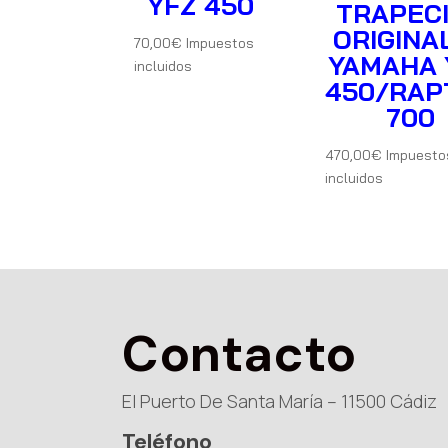
YFZ 450
TRAPEC
ORIGINA
70,00
€
Impuestos
YAMAHA 
incluidos
450/RAP
700
470,00
€
Impuesto
incluidos
Contacto
El Puerto De Santa María – 11500 Cádiz
Teléfono