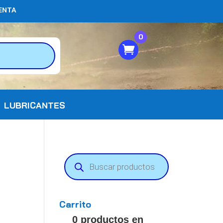
ENTA
0
LUBRICANTES
Búsqueda
de
productos
Carrito
0 productos en