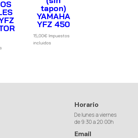
(sin
IOS
tapon)
LES
YAMAHA
YFZ
YFZ 450
TOR
15,00
€
Impuestos
incluidos
s
Horario
De lunes a viernes
de 9:30 a 20:00h
Email