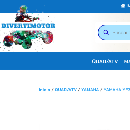
IN
Búsqueda
de
productos
QUAD/ATV
M
Inicio
/
QUAD/ATV
/
YAMAHA
/
YAMAHA YF