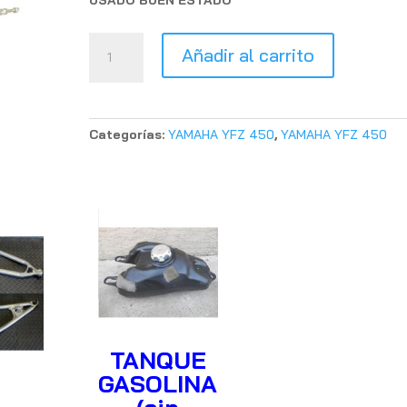
USADO BUEN ESTADO
CABLE
Añadir al carrito
GAS
(GATILLO)
YAMAHA
YFZ
Categorías:
YAMAHA YFZ 450
,
YAMAHA YFZ 450
450
cantidad
TANQUE
GASOLINA