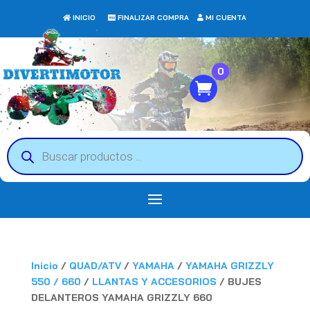
INICIO
FINALIZAR COMPRA
MI CUENTA
0
Búsqueda
de
productos
Inicio
/
QUAD/ATV
/
YAMAHA
/
YAMAHA GRIZZLY
550 / 660
/
LLANTAS Y ACCESORIOS
/ BUJES
DELANTEROS YAMAHA GRIZZLY 660