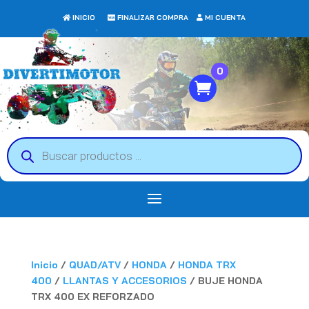
INICIO
FINALIZAR COMPRA
MI CUENTA
0
Búsqueda
de
productos
Inicio
/
QUAD/ATV
/
HONDA
/
HONDA TRX
400
/
LLANTAS Y ACCESORIOS
/ BUJE HONDA
TRX 400 EX REFORZADO