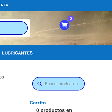
ENTA
0
LUBRICANTES
660
Búsqueda
de
productos
Carrito
0 productos en