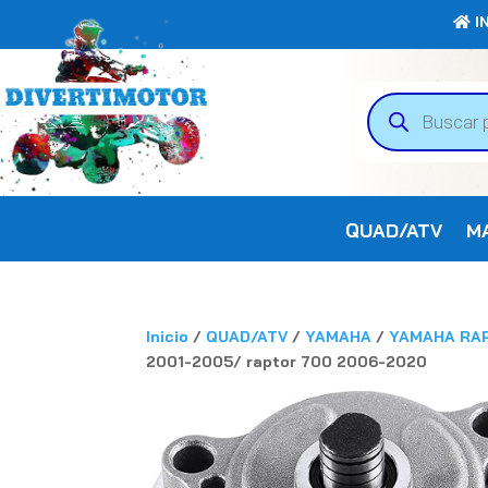
IN
Búsqueda
de
productos
QUAD/ATV
M
Inicio
/
QUAD/ATV
/
YAMAHA
/
YAMAHA RA
2001-2005/ raptor 700 2006-2020