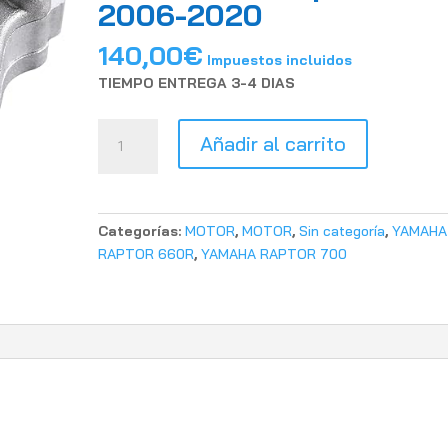
2006-2020
140,00
€
Impuestos incluidos
TIEMPO ENTREGA 3-4 DIAS
Bomba
Añadir al carrito
de
aceite
para
YAMAHA
Categorías:
MOTOR
,
MOTOR
,
Sin categoría
,
YAMAHA
Raptor
RAPTOR 660R
,
YAMAHA RAPTOR 700
660
2001-
2005/
raptor
700
2006-
2020
cantidad