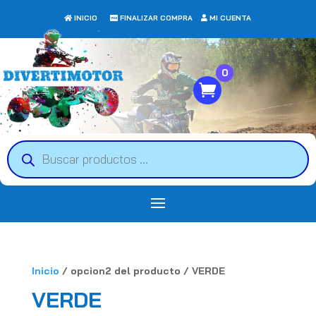
INICIO
FINALIZAR COMPRA
MI CUENTA
0
Búsqueda
de
productos
Inicio
/ opcion2 del producto / VERDE
VERDE