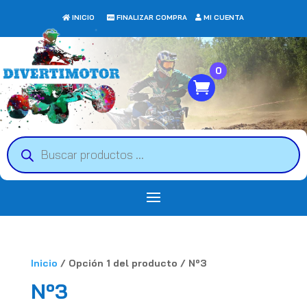
INICIO
FINALIZAR COMPRA
MI CUENTA
0
Búsqueda
de
productos
Inicio
/ Opción 1 del producto / Nº3
Nº3