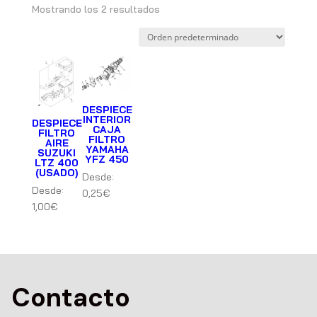
Mostrando los 2 resultados
DESPIECE
INTERIOR
DESPIECE
CAJA
FILTRO
FILTRO
AIRE
YAMAHA
SUZUKI
YFZ 450
LTZ 400
(USADO)
Desde:
Desde:
0,25
€
1,00
€
Contacto