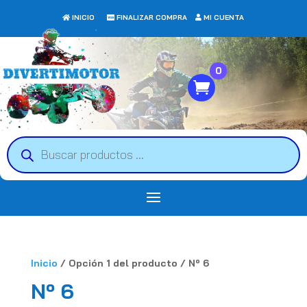
INICIO
FINALIZAR COMPRA
MI CUENTA
0
Búsqueda
de
productos
Inicio
/ Opción 1 del producto / Nº 6
Nº 6