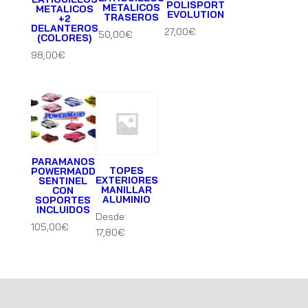
POLISPORT
METALICOS
METALICOS
EVOLUTION
TRASEROS
+2
DELANTEROS
27,00
€
50,00
€
(COLORES)
98,00
€
PARAMANOS
TOPES
POWERMADD
EXTERIORES
SENTINEL
MANILLAR
CON
ALUMINIO
SOPORTES
INCLUIDOS
Desde:
105,00
€
17,80
€