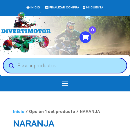
INICIO
FINALIZAR COMPRA
MI CUENTA
0
Búsqueda
de
productos
Inicio
/ Opción 1 del producto / NARANJA
NARANJA