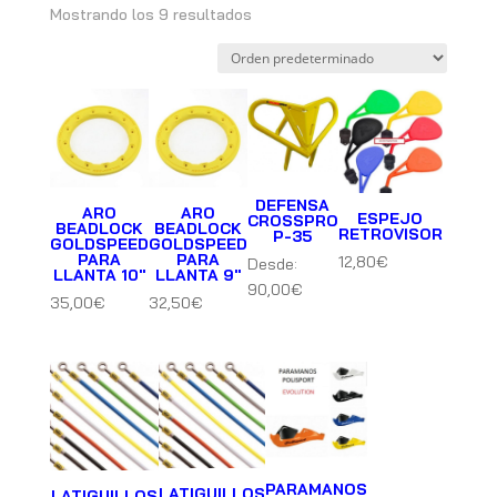
Mostrando los 9 resultados
DEFENSA
ARO
ARO
ESPEJO
CROSSPRO
BEADLOCK
BEADLOCK
RETROVISOR
P-35
GOLDSPEED
GOLDSPEED
PARA
PARA
12,80
€
Desde:
LLANTA 10″
LLANTA 9″
90,00
€
35,00
€
32,50
€
PARAMANOS
LATIGUILLOS
LATIGUILLOS