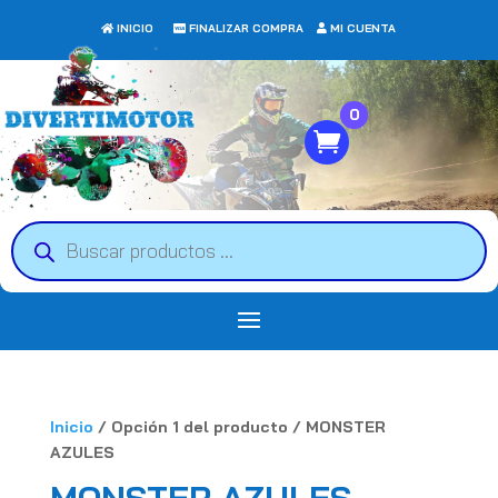
INICIO
FINALIZAR COMPRA
MI CUENTA
0
Búsqueda
de
productos
Inicio
/ Opción 1 del producto / MONSTER
AZULES