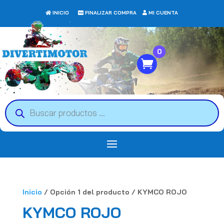
INICIO
FINALIZAR COMPRA
MI CUENTA
0
Búsqueda
de
productos
Inicio
/ Opción 1 del producto / KYMCO ROJO
KYMCO ROJO