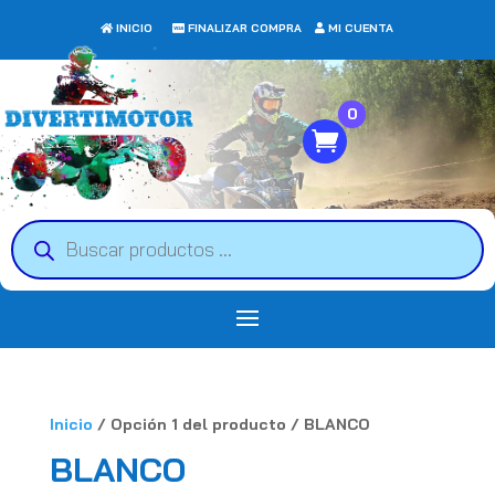
INICIO
FINALIZAR COMPRA
MI CUENTA
0
Búsqueda
de
productos
Inicio
/ Opción 1 del producto / BLANCO
BLANCO