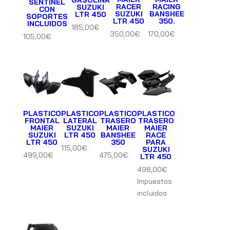
GASOLINA
SENTINEL
RACER
RACING
SUZUKI
CON
SUZUKI
BANSHEE
LTR 450
SOPORTES
LTR 450
350.
INCLUIDOS
185,00
€
350,00
€
170,00
€
105,00
€
PLASTICO
PLASTICO
PLASTICO
PLASTICO
FRONTAL
LATERAL
TRASERO
TRASERO
MAIER
SUZUKI
MAIER
MAIER
SUZUKI
LTR 450
BANSHEE
RACE
LTR 450
350
PARA
115,00
€
SUZUKI
499,00
€
475,00
€
LTR 450
498,00
€
Impuestos
incluidos