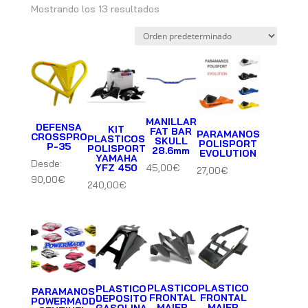
Mostrando los 13 resultados
MANILLAR
DEFENSA
KIT
FAT BAR
PARAMANOS
CROSSPRO
PLASTICOS
SKULL
POLISPORT
P-35
POLISPORT
28.6mm
EVOLUTION
YAMAHA
Desde:
YFZ 450
45,00
€
27,00
€
90,00
€
240,00
€
PLASTICO
PLASTICO
PLASTICO
PARAMANOS
FRONTAL
FRONTAL
DEPOSITO
POWERMADD
MAIER
MAIER