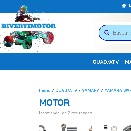
IN
Búsqueda
de
productos
QUAD/ATV
M
Inicio
/
QUAD/ATV
/
YAMAHA
/
YAMAHA WAR
MOTOR
Mostrando los 2 resultados